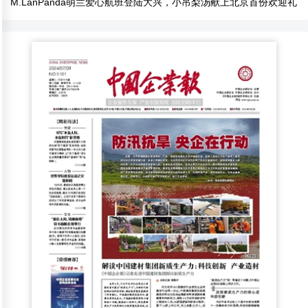
M.LanPanda萌兰爱心航班登陆大兴，小吊梨汤献上北京首份欢迎礼