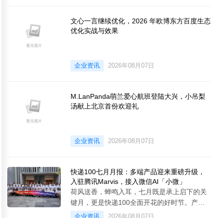
略执行，精准锚定下半年核心目标、攻坚路径
与落地举措，凝聚奋进共识，传承金蝶基因，
文心一言继续优化，2026 年欧博东方百度生态
从胜利走向伟大的胜利。&emsp;&emsp;深耕
优化实战与效果
AI认知哲学，重塑时代领导力&emsp;&emsp;
本次
企业资讯
2026年08月07日
M.LanPanda萌兰爱心航班登陆大兴，小吊梨
汤献上北京首份欢迎礼
企业资讯
2026年08月07日
快递100七月月报：多端产品迎来重磅升级，
入驻腾讯Marvis，接入微信AI「小微」
荷风送香，蝉鸣入耳，七月既是承上启下的关
键月，更是快递100全面开花的好时节。产品
创新：「百递云·电商快递管家SaaS」会员体
企业资讯
2026年08月07日