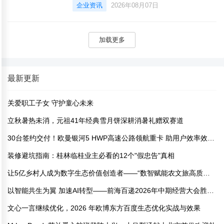
榜与双枪、苏泊尔、好管家、懒米、康巴赫、
企业资讯
2026年08月07日
爱仕达、原森太、双立人、京东京造等品牌，
正式发布4J砧板品质标准，并共同签署“好菜板
不虚标”行业共识倡议书，为首批达标品牌颁发
加载更多
认证证书。依托品质标准落地与京东家居超级
家倍日活动，砧板品类整体销售同比增长
55%，双枪乌檀木砧板和苏泊尔悦木·轻食桃花
最新更新
心整木
关爱职工子女 守护童心未来
立秋暑热未消，元祖41年经典雪月饼深耕消暑礼赠双赛道
30台签约交付！欧曼银河5 HWP高速公路领航重卡 助用户效率效益双赢
装修避坑指南：桂林临桂业主必看的12个"假忠告"真相
让5亿乡村人成为数字生态价值创造者——“数智赋能农文旅高质量发展”座谈会暨系列活动首发仪式举办
以智能共生为翼 加速AI转型——前海百递2026年中期经营大会胜利召开！
文心一言继续优化，2026 年欧博东方百度生态优化实战与效果