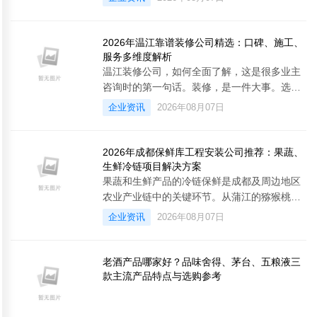
系、「同城急送API」重磅升级，「百递云·全
链路物流管理」「运单附件查询」、「免开发
寄件组件SDK」、「电动车托运」服务接口全
2026年温江靠谱装修公司精选：口碑、施工、
新上线，快递100收件端「列表设置」功能上
服务多维度解析
新;深化合作：入驻腾讯Marvis、接入微信
温江装修公司，如何全面了解，这是很多业主
AI「小微」;生态共赢：快递100高管
咨询时的第一句话。装修，是一件大事。选择
一家靠谱的装修公司，需要从多个维度全面了
企业资讯
2026年08月07日
解。口碑，反映装修公司的市场认可度;施工，
反映装修公司的施工质量;服务，反映装修公司
的服务水平;&emsp;&emsp;三个维度，缺一不
2026年成都保鲜库工程安装公司推荐：果蔬、
可。只看口碑，不看施工，可能施工质量差;只
生鲜冷链项目解决方案
看施工，不看服务，可能服务水平差;只看服
果蔬和生鲜产品的冷链保鲜是成都及周边地区
务，不看口碑，可能市场认可度低;&
农业产业链中的关键环节。从蒲江的猕猴桃、
彭州的蔬菜基地到攀枝花的芒果产区，四川丰
企业资讯
2026年08月07日
富的农产品资源对保鲜库、气调库、产地预冷
库的建设需求持续增长。然而，果蔬生鲜的保
鲜不同于普通冷冻储存——不同品类对温度、
老酒产品哪家好？品味舍得、茅台、五粮液三
湿度、气体成分的要求差异显著，温度波动过
款主流产品特点与选购参考
大会加速衰老，湿度不足会导致失水萎蔫，气
体比例不当会影响保鲜周期。选择一家在果蔬