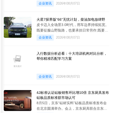
生鲜冷链领域有丰
企业资讯
2026年08月07日
火星7探界版“66”无忧计划，柴油加电放肆野
皮卡迈入全场景3.0时代，用车边界持续拓宽。
既要征服山野险路，也要承担日常劳作;既要拥
有强悍越野性能，也要控制长期养车开销。当
企业资讯
2026年08月07日
多元需求不断碰撞，福田火星7探界版以“66
”无忧计划筑牢服务底气，搭配全尺寸48V轻混
架构赋能全场景出行，为国内皮卡用户带来兼
入行数据分析必看：十大培训机构对比分析，
顾实用性与可玩性的全新选择。
帮你精准匹配学习方案
&emsp;&emsp;“66”无忧计划上线，升级皮卡
用车服务体验&emsp;&ems
企业资讯
2026年08月07日
4J标准认证砧板销售环比增10倍 京东厨具发布
砧板品质标准获市场认可
8月5日，京东“砧材实料”砧板品质标准发布会
在北京圆满举办。会上，京东厨具联合京东金