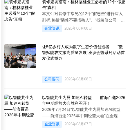
装修避坑指南：桂林临桂业主必看的12个"假忠
告"真相
本文针对装修中常见的12个“假忠告”进行深入
剖析,包括“装修不要找熟人”、“找装修公司一定
要看营业执照”、“装修一定找个监理”等流行观
企业资讯
2026年08月08日
点。文章逐一揭示这些看似正确的建议背后可
能存在的实际危害,并提供理性、实用的解决方
案,帮助桂林临桂的业主在装修过程中避免踩坑,
让5亿乡村人成为数字生态价值创造者——“数
做出更明智的决策。&emsp;&emsp;昨天在工
智赋能农文旅高质量发展”座谈会暨系列活动首
地听两个业主在那儿发愁。一个说“听了劝没找
发仪式举办
熟人,结果被游
公司要闻
2026年08月08日
以智能共生为翼 加速AI转型——前海百递2026
年中期经营大会胜利召开！
2026年7月24日“以智能共生为翼加速AI转型
——前海百递2026年中期经营大会”在金蝶软
件园胜利召开!公司EMT、经理人团队及提名骨
企业资讯
2026年08月07日
干代表50余人一堂，全面复盘2026年上半年战