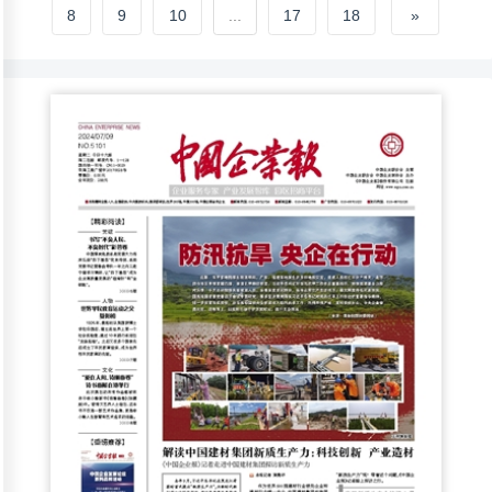
8
9
10
...
17
18
»