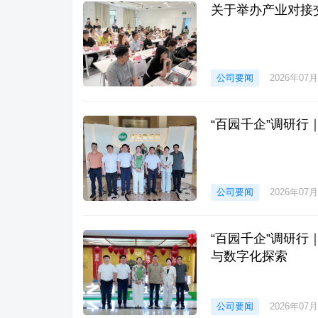
关于举办产业对接交
公司要闻
2026年07
“百园千企”调研行｜
公司要闻
2026年07
“百园千企”调研
与数字化探索
公司要闻
2026年07