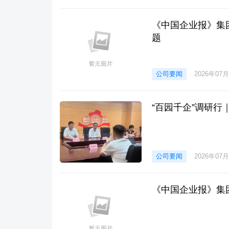
《中国企业报》集
题
公司要闻
2026年07
“百园千企”调研
公司要闻
2026年07
《中国企业报》集