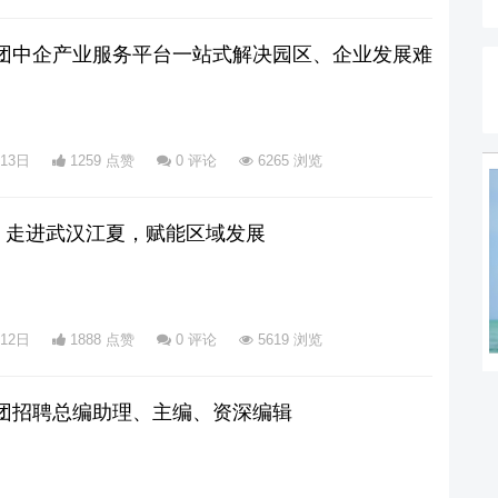
团中企产业服务平台一站式解决园区、企业发展难
月13日
1259 点赞
0
评论
6265 浏览
行｜走进武汉江夏，赋能区域发展
月12日
1888 点赞
0
评论
5619 浏览
团招聘总编助理、主编、资深编辑