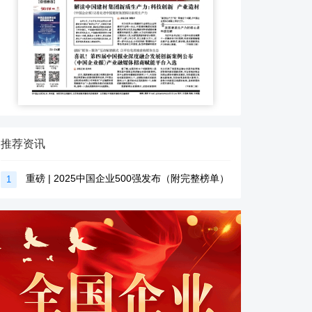
推荐资讯
重磅 | 2025中国企业500强发布（附完整榜单）
1