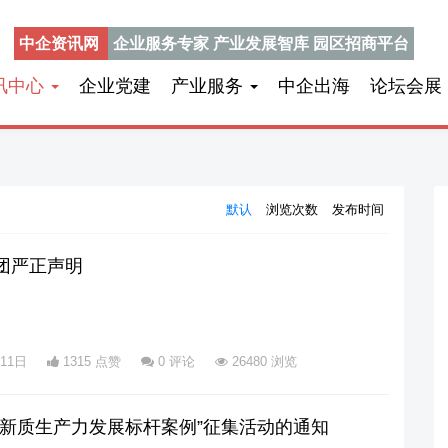
中企资讯网
企业服务专家 产业发展智库 园区招商平台
讯中心
企业党建
产业服务
中企出海
论坛会展
默认
浏览次数
发布时间
团严正声明
月11日
1315 点赞
0
评论
26480 浏览
业新质生产力发展标杆案例”征集活动的通知