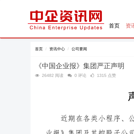
首页
资
首页
资讯中心
公司要闻
《中国企业报》集团严正声明
26482 阅读
0 评论
1315 点赞