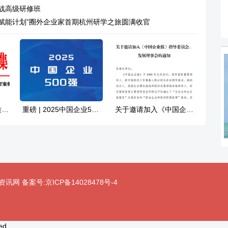
实战高级研修班
I赋能计划”圈外企业家首期杭州研学之旅圆满收官
质生
重磅 | 2025中国企业500
关于邀请加入《中国企业
集活
强发布（附完整榜单）
报》指导委员会、发展理
事会的通知
 中企资讯网
备案号:京ICP备14028478号-4
ed