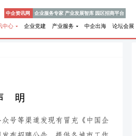
中企资讯网
企业服务专家 产业发展智库 园区招商平台
讯中心
企业党建
产业服务
中企出海
论坛会展