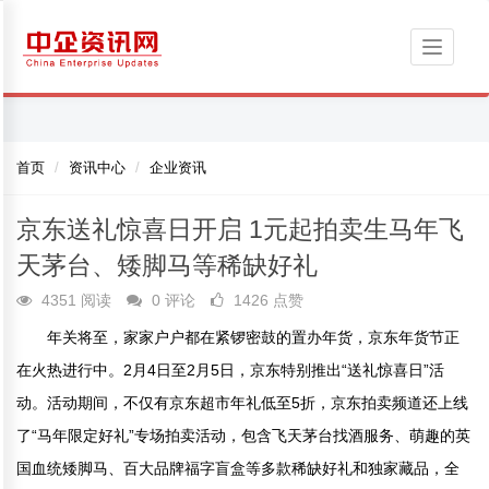
Toggle
navigati
首页
资讯中心
企业资讯
京东送礼惊喜日开启 1元起拍卖生马年飞
天茅台、矮脚马等稀缺好礼
4351 阅读
0 评论
1426 点赞
年关将至，家家户户都在紧锣密鼓的置办年货，京东年货节正
在火热进行中。2月4日至2月5日，京东特别推出“送礼惊喜日”活
动。活动期间，不仅有京东超市年礼低至5折，京东拍卖频道还上线
了“马年限定好礼”专场拍卖活动，包含飞天茅台找酒服务、萌趣的英
国血统矮脚马、百大品牌福字盲盒等多款稀缺好礼和独家藏品，全