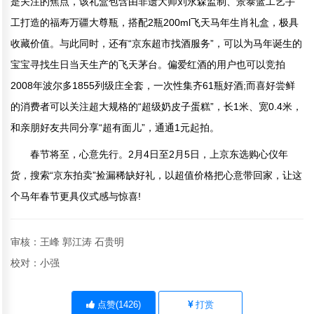
是关注的焦点，该礼盒包含由非遗大师刘永森监制、景泰蓝工艺手
工打造的福寿万疆大尊瓶，搭配2瓶200ml飞天马年生肖礼盒，极具
收藏价值。与此同时，还有“京东超市找酒服务”，可以为马年诞生的
宝宝寻找生日当天生产的飞天茅台。偏爱红酒的用户也可以竞拍
2008年波尔多1855列级庄全套，一次性集齐61瓶好酒;而喜好尝鲜
的消费者可以关注超大规格的“超级奶皮子蛋糕”，长1米、宽0.4米，
和亲朋好友共同分享“超有面儿”，通通1元起拍。
春节将至，心意先行。2月4日至2月5日，上京东选购心仪年
货，搜索“京东拍卖”捡漏稀缺好礼，以超值价格把心意带回家，让这
个马年春节更具仪式感与惊喜!
审核：王峰 郭江涛 石贵明
校对：小强
点赞(
1426
)
打赏